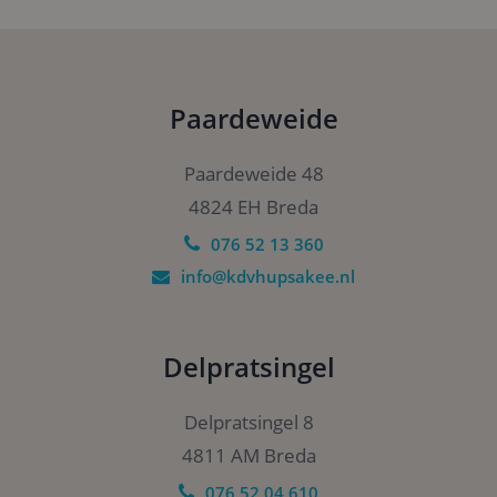
wo
ka
vo
ee
Google Privacy Policy
vo
be
ee
Paardeweide
st
ge
pa
Paardeweide 48
CookieScriptConsent
4 weken 2
De
CookieScript
dagen
wo
www.kdvhupsakee.nl
4824 EH Breda
do
Sc
076 52 13 360
om
co
info@kdvhupsakee.nl
va
on
co
va
Sc
no
Delpratsingel
co
Delpratsingel 8
4811 AM Breda
Aanbieder
/
076 52 04 610
Naam
Vervaldatum
Omschrijvi