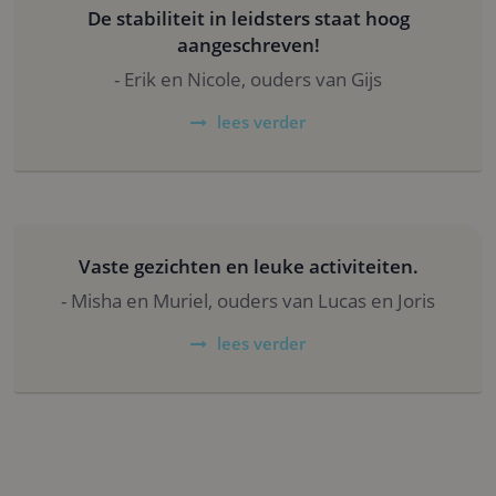
De stabiliteit in leidsters staat hoog
Strikt noodzakelijk
Prestatie
Targeting
aangeschreven!
Functioneel
- Erik en Nicole, ouders van Gijs
Strikt noodzakelijke cookies maken de
kernfunctionaliteiten van de website mogelijk, zoals
lees verder
gebruikersaanmelding en accountbeheer. De
website kan niet goed worden gebruikt zonder de
strikt noodzakelijke cookies.
Naam
Aanbieder
/
Domein
Vervaldatum
Om
PHPSESSID
Sessie
Co
PHP.net
ge
www.kdvhupsakee.nl
ap
Vaste gezichten en leuke activiteiten.
ba
taa
- Misha en Muriel, ouders van Lucas en Joris
id
al
do
lees verder
wo
om
va
ge
te
He
ge
wi
ge
nu