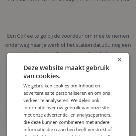
Een Coffee to go bij de voordeur om mee te nemen
onderweg naar je werk of het station dat zou nog een
mooie aanvulling kunnen zijn…. haha
×
Deze website maakt gebruik
van cookies.
We gebruiken cookies om inhoud en
advertenties te personaliseren en om ons
verkeer te analyseren. We delen ook
informatie over uw gebruik van onze site
- Ruben en Astrid, ouders van Paco,
met onze advertentie- en analysepartners,
die deze kunnen combineren met andere
Evi en Cato
informatie die u aan hen heeft verstrekt of