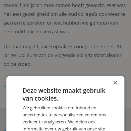
zoveel fijne jaren mee samen heeft gewerkt. Wat was
het een gezelligheid om alle oud collega's ook weer te
zien en te spreken en wat hebben we genoten van
een Judith die zo verrast was.
Op naar nog 20 jaar Hupsakee voor Judith en het 20
jarige jubileum van de volgende collega staat alweer
op de stoep!
×
terug naar vorige pagina
Deze website maakt gebruik
van cookies.
We gebruiken cookies om inhoud en
advertenties te personaliseren en om ons
verkeer te analyseren. We delen ook
informatie over uw gebruik van onze site