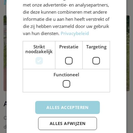
Meer nieuws van Hupsakee
met onze advertentie- en analysepartners,
die deze kunnen combineren met andere
informatie die u aan hen heeft verstrekt of
die zij hebben verzameld door uw gebruik
van hun diensten.
Privacybeleid
Strikt
Prestatie
Targeting
noodzakelijk
Functioneel
Avondtweedaagse
ALLES ACCEPTEREN
Onze jaarlijkse avondtweedaagse stond weer voor
ALLES AFWIJZEN
de deur! 2 avonden lopen we met alle kinderen,