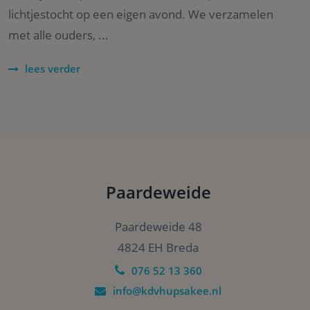
te
lichtjestocht op een eigen avond. We verzamelen
He
ge
met alle ouders, ...
wi
ge
nu
wo
lees verder
ka
vo
ee
Google Privacy Policy
vo
be
ee
st
ge
pa
CookieScriptConsent
4 weken 2
De
CookieScript
dagen
wo
www.kdvhupsakee.nl
Paardeweide
do
Sc
om
co
Paardeweide 48
va
on
4824 EH Breda
co
va
076 52 13 360
Sc
no
co
info@kdvhupsakee.nl