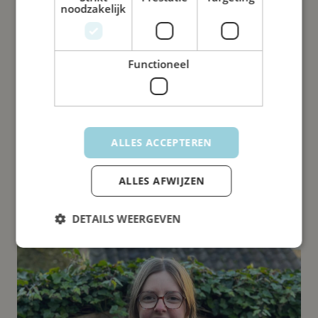
noodzakelijk
Functioneel
Carola
Pedagogisch professional
ALLES ACCEPTEREN
ALLES AFWIJZEN
DETAILS WEERGEVEN
Strikt noodzakelijk
Prestatie
Targeting
Functioneel