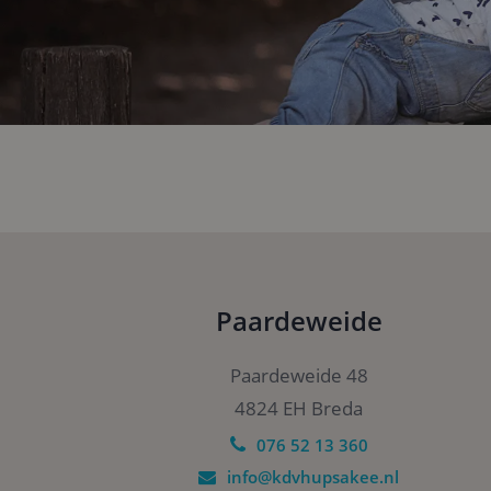
Naam
_ga_N0P89LGWFE
_ga
_gid
Paardeweide
_gat_UA-
Paardeweide 48
52513252-34
4824 EH Breda
076 52 13 360
info@kdvhupsakee.nl