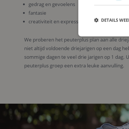
gedrag en gevoelens
fantasie
DETAILS WE
creativiteit en expressie
We proberen het peuterplus plan aan alle drieja
niet altijd voldoende driejarigen op een dag 
sommige dagen te veel drie jarigen op 1 dag. 
Strikt noodzakelijke
accountbeheer. De we
peuterplus groep een extra leuke aanvulling.
Naam
PHPSESSID
CookieScriptConse