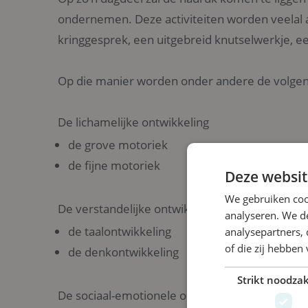
ondernemen. Deze activiteiten worden veelal
kringgesprek, een uitgebreid knutselwerkje, ee
Op die manier worden onder andere de volgend
De lichamelijke ontwikkeling
de grove motoriek
de fijne motoriek
Deze websit
We gebruiken coo
De verstandelijke ontwikkeling
analyseren. We de
de taalontwikkeling
analysepartners,
of die zij hebbe
de denkontwikkeling
Strikt noodzak
De sociaal-emotionele ontwikkeling