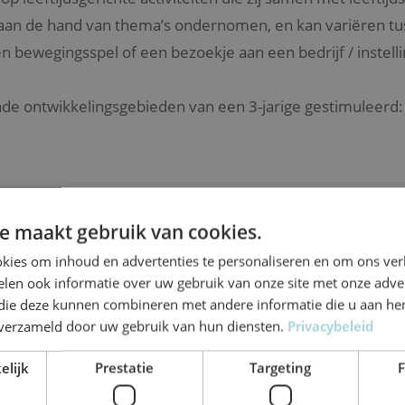
 aan de hand van thema’s ondernomen, en kan variëren t
n bewegingsspel of een bezoekje aan een bedrijf / instelli
e ontwikkelingsgebieden van een 3-jarige gestimuleerd:
e maakt gebruik van cookies.
kies om inhoud en advertenties te personaliseren en om ons ver
len ook informatie over uw gebruik van onze site met onze adver
 die deze kunnen combineren met andere informatie die u aan hen
n verzameld door uw gebruik van hun diensten.
Privacybeleid
elijk
Prestatie
Targeting
F