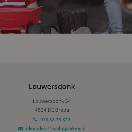
s om de sessiestatus
al Analytics - wat
gebruikte
bruikt om unieke
g gegenereerd
men in elk
ezoekers-, sessie-
yserapporten van
s. Het slaat een
Louwersdonk
erkt deze bij en
bij te houden.
le Analytics,
Louwersdonk 54
ke
ebsite waarop het
4824 DE Breda
ookie die wordt
registreert op
076 88 75 833
r.leenders@kdvhupsakee.nl