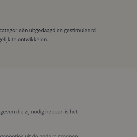
jdscategorieën uitgedaagd en gestimuleerd
lijk te ontwikkelen.
geven die zij nodig hebben is het
dsgenootjes uit de andere groepen