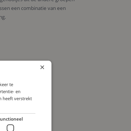
ussen een combinatie van een
ng.
×
keer te
tentie- en
 heeft verstrekt
unctioneel