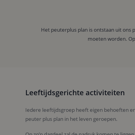
Het peuterplus plan is ontstaan uit ons 
moeten worden. Op d
Leeftijdsgerichte activiteiten
Iedere leeftijdsgroep heeft eigen behoeften en
peuter plus plan in het leven geroepen.
Op zo’n dagdeel zal de nadruk komen te liggen o