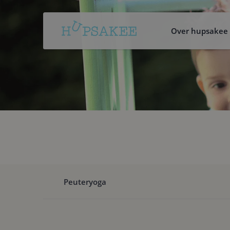
Home
Over
hupsakee
Over hupsakee
Kinderopvang
Inschrijven
Nieuws
Contact
Ouderportaal
Werken
Bij
Peuteryoga